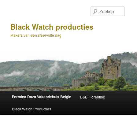
Spring
naar
Zoeke
de
primaire
Black Watch producties
inhoud
Makers van een sfeervolle dag
Hoofdmenu
Fermina Daza Vakantiehuis Belgie
B&B Florentino
Black Watch Producties